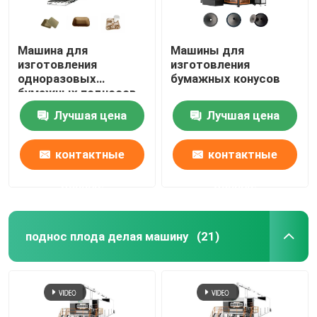
Машина для
Машины для
изготовления
изготовления
одноразовых
бумажных конусов
бумажных подносов
Автоматическая
Лучшая цена
Лучшая цена
машина для
формования
целлюлозы
контактные
контактные
данные
данные
поднос плода делая машину
(21)