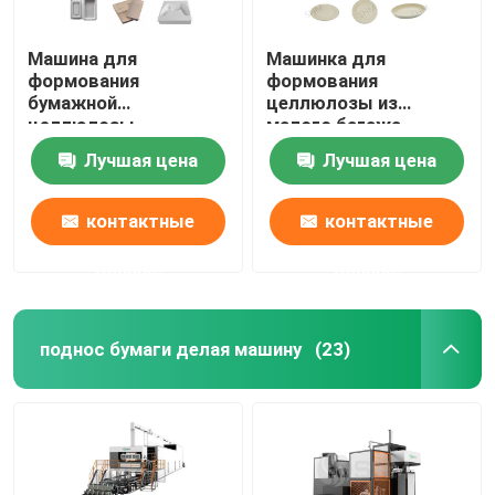
Машина для
Машинка для
формования
формования
бумажной
целлюлозы из
целлюлозы
малого багажа
Лучшая цена
Лучшая цена
контактные
контактные
данные
данные
поднос бумаги делая машину
(23)