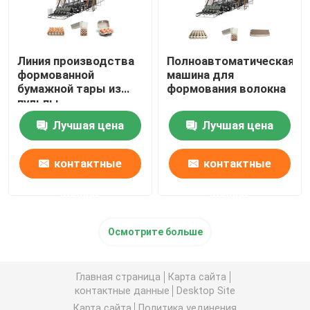
Линия производства
Полноавтоматическая
формованной
машина для
бумажной тары из
формования волокна
пульпы
(оборудование для
Лучшая цена
Лучшая цена
изготовления лотков
из бумажной массы)
контактные
контактные
данные
данные
Осмотрите больше
Главная страница
Карта сайта
контактные данные
Desktop Site
Карта сайта
Политика уединения