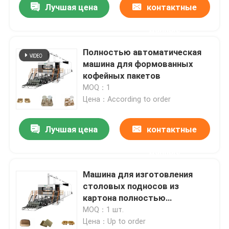
Лучшая цена
контактные
данные
Полностью автоматическая
машина для формованных
кофейных пакетов
MOQ：1
Цена：According to order
Лучшая цена
контактные
данные
Машина для изготовления
столовых подносов из
картона полностью
автоматическая с сушилкой
MOQ：1 шт.
Цена：Up to order