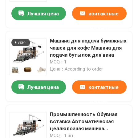
Лучшая цена
контактные
данные
Машина для подачи бумажных
чашек для кофе Машина для
подачи бутылок для вина
MOQ：1
Цена：According to order
Лучшая цена
контактные
Главная страница
данные
Промышленность Обувная
Продукция
вставка Автоматическая
целлюлозная машина
Формирование целлюлозной
О Компании
MOQ：1 шт.