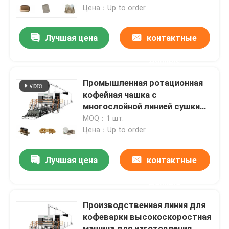
массы
Цена：Up to order
Наша фабрика
Лучшая цена
контактные
данные
контроль качества
Промышленная ротационная
контактные данные
кофейная чашка с
многослойной линией сушки
металла
MOQ：1 шт.
Отправить запрос
Цена：Up to order
Отлитая в форму машина пульпы
Лучшая цена
контактные
данные
Пульпируйте отливая в форму машину Посуда
Производственная линия для
кофеварки высокоскоростная
Машина прессформы пульпы багассы
машина для изготовления