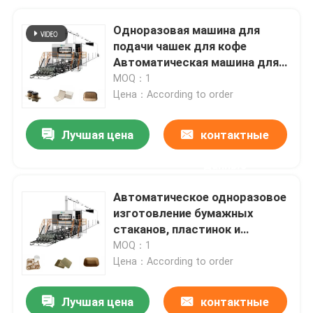
Одноразовая машина для
подачи чашек для кофе
Автоматическая машина для
изготовления бумажных
MOQ：1
чашек и тарелок
Цена：According to order
Лучшая цена
контактные
данные
Автоматическое одноразовое
изготовление бумажных
стаканов, пластинок и
тарелок, оборудование для
MOQ：1
изготовления тарелок
Цена：According to order
Лучшая цена
контактные