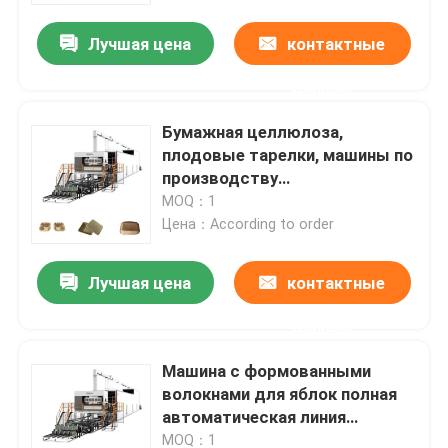
Лучшая цена
контактные
данные
Бумажная целлюлоза,
плодовые тарелки, машины по
производству
крупномасштабных изделий,
MOQ：1
полностью автоматические
Цена：According to order
Лучшая цена
контактные
Главная страница
данные
Машина с формованными
Продукция
волокнами для яблок полная
автоматическая линия
производства
О Компании
MOQ：1