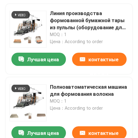
Линия производства
формованной бумажной тары
из пульпы (оборудование для
изготовления лотков из
MOQ：1
бумажной массы)
Цена：According to order
Лучшая цена
контактные
данные
Полноавтоматическая машина
для формования волокна
MOQ：1
Цена：According to order
Лучшая цена
контактные