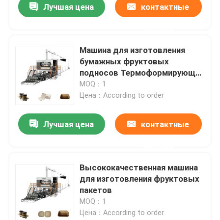
Лучшая цена
контактные
данные
Машина для изготовления
бумажных фруктовых
подносов Термоформирующая
машина для изготовления
MOQ：1
яичных подносов
Цена：According to order
Лучшая цена
контактные
данные
Высококачественная машина
для изготовления фруктовых
пакетов
MOQ：1
Цена：According to order