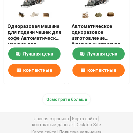
Одноразовая машина
Автоматическое
для подачи чашек для
одноразовое
кофе Автоматическая
изготовление
машина для
бумажных стаканов,
изготовления
пластинок и тарелок,
Лучшая цена
Лучшая цена
бумажных чашек и
оборудование для
тарелок
изготовления
тарелок
контактные
контактные
данные
данные
Осмотрите больше
Главная страница
Карта сайта
контактные данные
Desktop Site
Карта сайта
Политика уединения