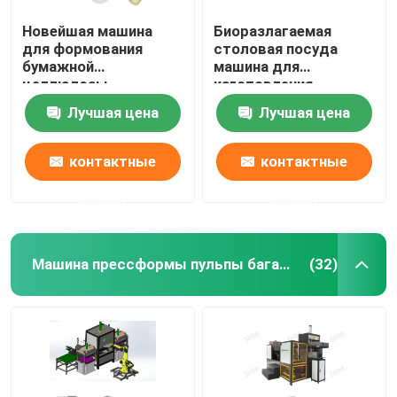
Новейшая машина
Биоразлагаемая
для формования
столовая посуда
бумажной
машина для
целлюлозы
изготовления
бумажной
Лучшая цена
Лучшая цена
целлюлозы
Термоформационная
машина
контактные
контактные
данные
данные
Машина прессформы пульпы багассы
(32)