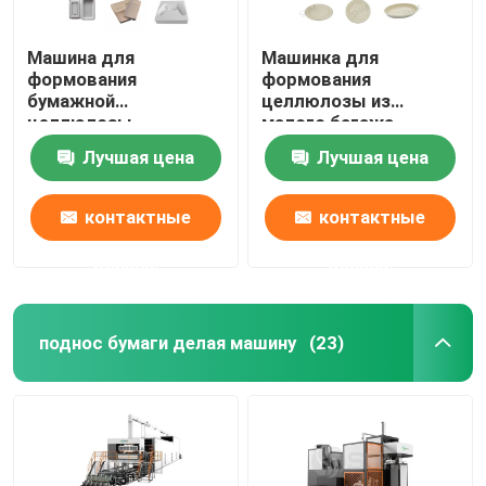
Машина для
Машинка для
формования
формования
бумажной
целлюлозы из
целлюлозы
малого багажа
Лучшая цена
Лучшая цена
контактные
контактные
данные
данные
поднос бумаги делая машину
(23)