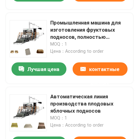
данные
Промышленная машина для
изготовления фруктовых
подносов, полностью
автоматическая машина для
MOQ：1
формирования яйцеклеток
Цена：According to order
Лучшая цена
контактные
данные
Автоматическая линия
производства плодовых
яблочных подносов
MOQ：1
Цена：According to order