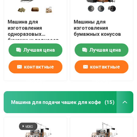
Машина для
Машины для
изготовления
изготовления
одноразовых
бумажных конусов
бумажных подносов
Автоматическая
Лучшая цена
Лучшая цена
машина для
формования
целлюлозы
контактные
контактные
данные
данные
Машина для подачи чашек для кофе
(15)