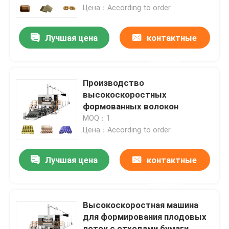
Цена：According to order
Наша фабрика
Лучшая цена
контактные
данные
контроль качества
Производство
контактные данные
высокоскоростных
формованных волокон
MOQ：1
Отправить запрос
Цена：According to order
Отлитая в форму машина пульпы
Лучшая цена
контактные
данные
Пульпируйте отливая в форму машину Посуда
Высокоскоростная машина
для формирования плодовых
Машина прессформы пульпы багассы
лоток с отходами бумаги